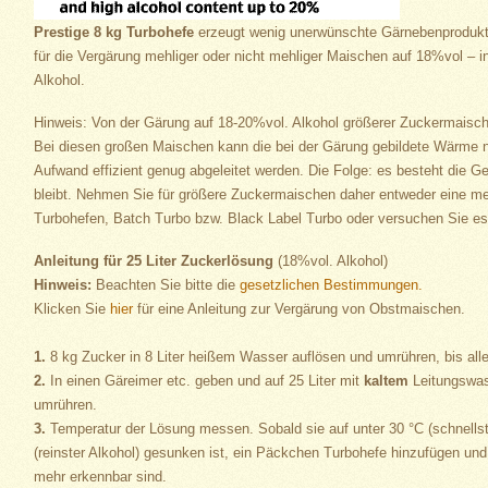
Prestige 8 kg Turbohefe
erzeugt wenig unerwünschte Gärnebenprodukt
für die Vergärung mehliger oder nicht mehliger Maischen auf 18%vol – i
Alkohol.
Hinweis: Von der Gärung auf 18-20%vol. Alkohol größerer Zuckermaischen
Bei diesen großen Maischen kann die bei der Gärung gebildete Wärme n
Aufwand effizient genug abgeleitet werden. Die Folge: es besteht die G
bleibt. Nehmen Sie für größere Zuckermaischen daher entweder eine me
Turbohefen, Batch Turbo bzw. Black Label Turbo oder versuchen Sie es
Anleitung für 25 Liter Zuckerlösung
(18%vol. Alkohol)
Hinweis:
Beachten Sie bitte die
gesetzlichen Bestimmungen.
Klicken Sie
hier
für eine Anleitung zur Vergärung von Obstmaischen.
1.
8 kg Zucker in 8 Liter heißem Wasser auflösen und umrühren, bis aller
2.
In einen Gäreimer etc. geben und auf 25 Liter mit
kaltem
Leitungswas
umrühren.
3.
Temperatur der Lösung messen. Sobald sie auf unter 30 °C (schnells
(reinster Alkohol) gesunken ist, ein Päckchen Turbohefe hinzufügen und 
mehr erkennbar sind.