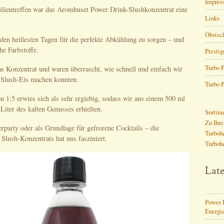
Impres
ilientreffen war das Aromhuset Power Drink-Slushkonzentrat eine
Links
Obstsc
 den heißesten Tagen für die perfekte Abkühlung zu sorgen – und
he Farbstoffe.
Prestig
Turbo P
as Konzentrat und waren überrascht, wie schnell und einfach wir
s Slush-Eis machen konnten.
Turbo P
n 1:5 erwies sich als sehr ergiebig, sodass wir aus einem 500 ml
 Liter des kalten Genusses erhielten.
Sortim
Zu Ihre
rparty oder als Grundlage für gefrorene Cocktails – die
Turbohe
s Slush-Konzentrats hat uns fasziniert.
Turboh
Late
Power D
Energi