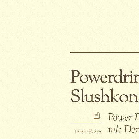
Powerdri
Slushkon
Power D
ml: Der
January 16, 2025