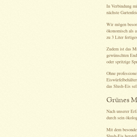
In Verbindung mi
nächste Gartenfei
Wir mögen besond
ökonomisch als au
zu 3 Liter fertig
Zudem ist das Mi
gewünschten Endp
oder spritzige Sp
Ohne professione
Eiswürfelbehälter
das Slush-Eis se
Grünes Mi
Nach unserer Erf
durch sein ökolo
Mit dem besonder
Slush-Eis herste