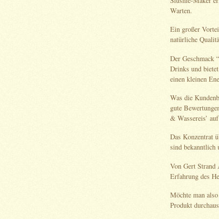
Slushie-Maker er
Warten.
Ein großer Vortei
natürliche Qualit
Der Geschmack “P
Drinks und biete
einen kleinen En
Was die Kundenbe
gute Bewertungen 
& Wassereis’ auf
Das Konzentrat ü
sind bekanntlich 
Von Gert Strand 
Erfahrung des Her
Möchte man also 
Produkt durchaus