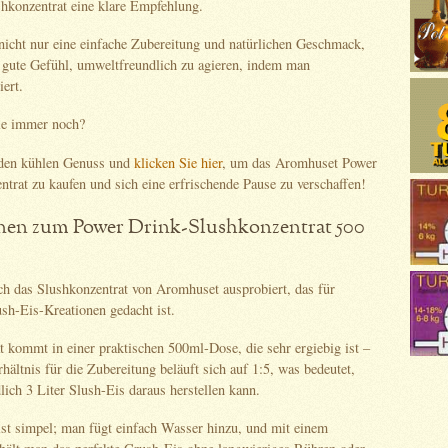
hkonzentrat eine klare Empfehlung.
 nicht nur eine einfache Zubereitung und natürlichen Geschmack,
 gute Gefühl, umweltfreundlich zu agieren, indem man
iert.
ie immer noch?
 den kühlen Genuss und
klicken Sie hier
, um das Aromhuset Power
trat zu kaufen und sich eine erfrischende Pause zu verschaffen!
nen zum Power Drink-Slushkonzentrat 500
ch das Slushkonzentrat von Aromhuset ausprobiert, das für
sh-Eis-Kreationen gedacht ist.
 kommt in einer praktischen 500ml-Dose, die sehr ergiebig ist –
ältnis für die Zubereitung beläuft sich auf 1:5, was bedeutet,
lich 3 Liter Slush-Eis daraus herstellen kann.
ist simpel; man fügt einfach Wasser hinzu, und mit einem