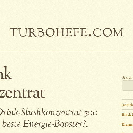
turbohefe.com
nk
Search
zentrat
(no titl
rink-Slushkonzentrat 500
Black 
 beste Energie-Booster?.
Brenne