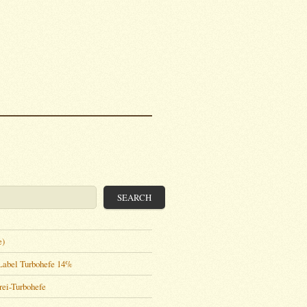
SEARCH
e)
Label Turbohefe 14%
rei-Turbohefe