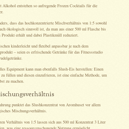
t Alkohol entstehen so aufregende Frozen Cocktails für die
er.
ers, dass das hochkonzentrierte Mischverhältnis von 1:5 sowohl
ch ökologisch sinnvoll ist, da man aus einer 500 ml Flasche bis
es Produkt erhält und dabei Plastikmüll reduziert.
schen kinderleicht und flexibel anpassbar je nach dem
rodukt – seien es erfrischende Getränke für das Fitnessstudio
rudelgetränke.
lles Equipment kann man ebenfalls Slush-Eis herstellen: Einen
 zu füllen und diesen einzufrieren, ist eine einfache Methode, um
lbst zu machen.
schungsverhältnis
ahrung punktet das Slushkonzentrat von Aromhuset vor allem
gisches Mischungsverhältnis.
en Verhältnis von 1:5 lassen sich aus 500 ml Konzentrat 3 Liter
llen, was eine ressourcenschonende Nutzung ermöglicht.