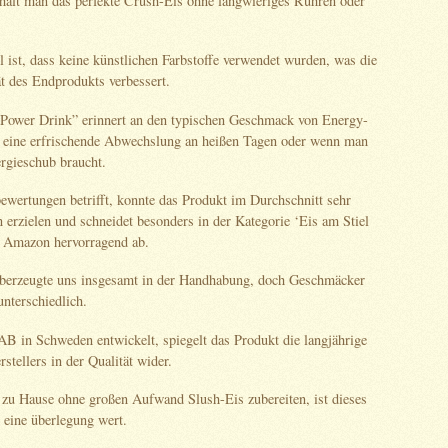
hält man das perfekte Crush-Eis ohne langwieriges Rühren oder
l ist, dass keine künstlichen Farbstoffe verwendet wurden, was die
ät des Endprodukts verbessert.
ower Drink” erinnert an den typischen Geschmack von Energy-
t eine erfrischende Abwechslung an heißen Tagen oder wenn man
ergieschub braucht.
wertungen betrifft, konnte das Produkt im Durchschnitt sehr
erzielen und schneidet besonders in der Kategorie ‘Eis am Stiel
 Amazon hervorragend ab.
berzeugte uns insgesamt in der Handhabung, doch Geschmäcker
unterschiedlich.
AB in Schweden entwickelt, spiegelt das Produkt die langjährige
stellers in der Qualität wider.
zu Hause ohne großen Aufwand Slush-Eis zubereiten, ist dieses
 eine überlegung wert.