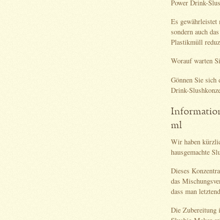
Power Drink-Slus
Es gewährleistet
sondern auch das
Plastikmüll reduz
Worauf warten S
Gönnen Sie sich
Drink-Slushkonzen
Informatio
ml
Wir haben kürzli
hausgemachte Slu
Dieses Konzentrat
das Mischungsverh
dass man letztend
Die Zubereitung 