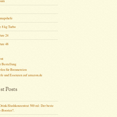
sum
hnapshefe
e 8 kg Turbo
ure 24
ure 48
ent
r Bestellung
fen für Brennereien
efe und Essenzen auf amazon.de
st Posts
rink-Slushkonzentrat 500 ml: Der beste
e-Booster?.