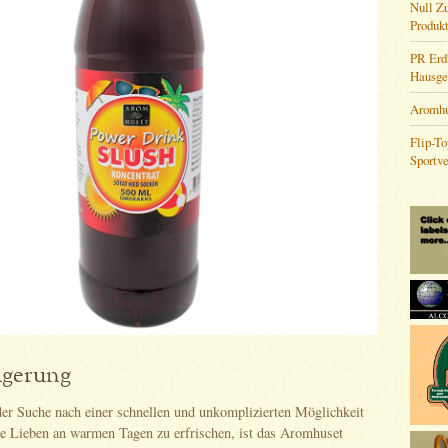
Null Zu
Produk
PR Erd
Hausge
Aromhus
Flip-T
Sportve
lgerung
 der Suche nach einer schnellen und unkomplizierten Möglichkeit
hre Lieben an warmen Tagen zu erfrischen, ist das Aromhuset