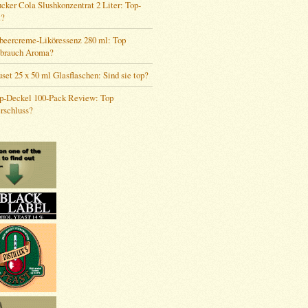
cker Cola Slushkonzentrat 2 Liter: Top-
t?
beercreme-Liköressenz 280 ml: Top
brauch Aroma?
et 25 x 50 ml Glasflaschen: Sind sie top?
op-Deckel 100-Pack Review: Top
rschluss?