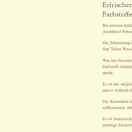
Erfrische
Farbstoff
Bei unseren heiß
Aromhuset Power 
Die Zubereitung i
fünf Teilen Wass
Was uns besonders
Farbstoffe beinha
macht.
Es ist uns aufgef
und es wirklich de
Das Konzentrat h
willkommene Abk
Es ist fantastisc
unnötige Zusatzs